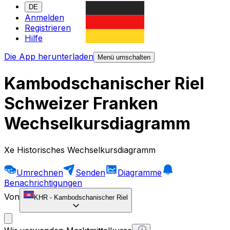
DE
Anmelden
Registrieren
Hilfe
Die App herunterladen
Menü umschalten
Kambodschanischer Riel
Schweizer Franken
Wechselkursdiagramm
Xe Historisches Wechselkursdiagramm
Umrechnen
Senden
Diagramme
Benachrichtigungen
Von
KHR
-
Kambodschanischer Riel