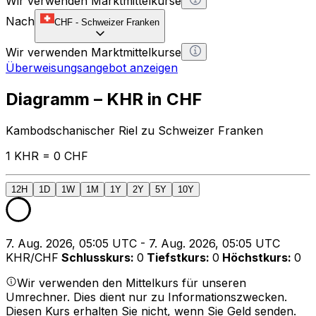
Wir verwenden Marktmittelkurse
Nach
CHF
-
Schweizer Franken
Wir verwenden Marktmittelkurse
Überweisungsangebot anzeigen
Diagramm – KHR in CHF
Kambodschanischer Riel zu Schweizer Franken
1 KHR = 0 CHF
12H
1D
1W
1M
1Y
2Y
5Y
10Y
7. Aug. 2026, 05:05 UTC - 7. Aug. 2026, 05:05 UTC
KHR/CHF
Schlusskurs
:
0
Tiefstkurs
:
0
Höchstkurs
:
0
Wir verwenden den Mittelkurs für unseren
Umrechner. Dies dient nur zu Informationszwecken.
Diesen Kurs erhalten Sie nicht, wenn Sie Geld senden.