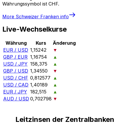
Währungssymbol ist CHF.
More
Schweizer Franken
info
Live-Wechselkurse
Währung
Kurs
Änderung
EUR / USD
1,15242
▼
GBP / EUR
1,16754
▲
USD / JPY
158,375
▲
GBP / USD
1,34550
▼
USD / CHF
0,812577
▲
USD / CAD
1,40189
▲
EUR / JPY
182,515
▲
AUD / USD
0,702798
▼
Leitzinsen der Zentralbanken