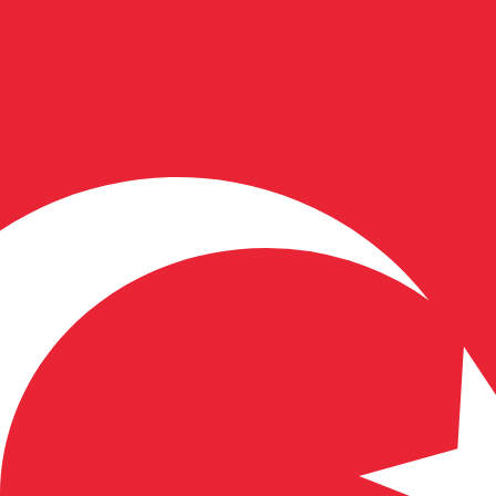
ies dient nur zu Informationszwecken. Diesen Kurs erhalt
liebteste Wechselkurs für Fidschi-Dollar ist. Der Währun