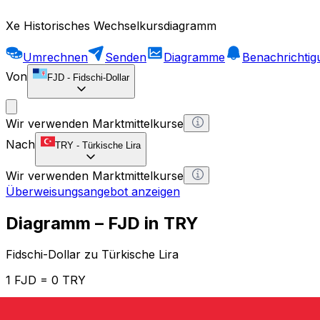
Xe Historisches Wechselkursdiagramm
Umrechnen
Senden
Diagramme
Benachrichti
Von
FJD
-
Fidschi-Dollar
Wir verwenden Marktmittelkurse
Nach
TRY
-
Türkische Lira
Wir verwenden Marktmittelkurse
Überweisungsangebot anzeigen
Diagramm – FJD in TRY
Fidschi-Dollar zu Türkische Lira
1 FJD = 0 TRY
12H
1D
1W
1M
1Y
2Y
5Y
10Y