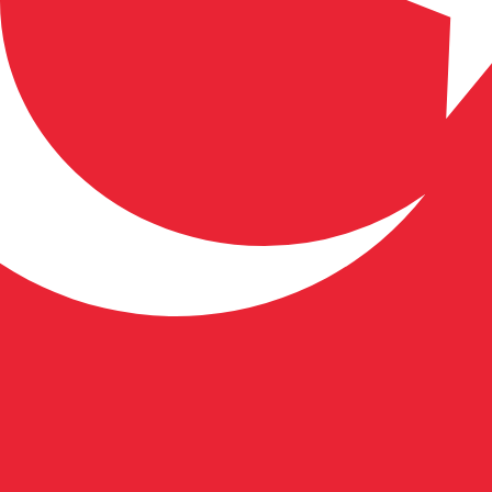
liebteste Wechselkurs für Türkische Lira ist. Der Währu
Leit
Währung
Zinssatz
JPY
0,75 %
CHF
0,00 %
EUR
4,25 %
USD
3,75 %
CAD
2,25 %
AUD
3,60 %
NZD
2,25 %
GBP
3,75 %
ten