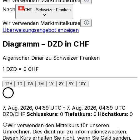
Wir verwenden Marktmittelkurse
Nach
CHF
-
Schweizer Franken
Wir verwenden Marktmittelkurse
Überweisungsangebot anzeigen
Diagramm – DZD in CHF
Algerischer Dinar zu Schweizer Franken
1 DZD = 0 CHF
12H
1D
1W
1M
1Y
2Y
5Y
10Y
7. Aug. 2026, 04:59 UTC - 7. Aug. 2026, 04:59 UTC
DZD/CHF
Schlusskurs
:
0
Tiefstkurs
:
0
Höchstkurs
:
0
Wir verwenden den Mittelkurs für unseren
Umrechner. Dies dient nur zu Informationszwecken.
Diesen Kurs erhalten Sie nicht, wenn Sie Geld senden.