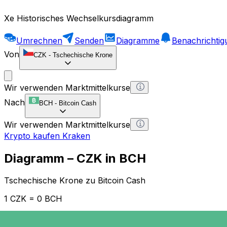
Xe Historisches Wechselkursdiagramm
Umrechnen
Senden
Diagramme
Benachrichti
Von
CZK
-
Tschechische Krone
Wir verwenden Marktmittelkurse
Nach
BCH
-
Bitcoin Cash
Wir verwenden Marktmittelkurse
Krypto kaufen Kraken
Diagramm – CZK in BCH
Tschechische Krone zu Bitcoin Cash
1 CZK = 0 BCH
12H
1D
1W
1M
1Y
2Y
5Y
10Y