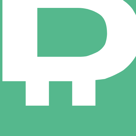
liebteste Wechselkurs für Bitcoin Cash ist. Der Währungs
Leit
Währung
Zinssatz
JPY
0,75 %
CHF
0,00 %
EUR
4,25 %
USD
3,75 %
CAD
2,25 %
AUD
3,60 %
NZD
2,25 %
GBP
3,75 %
ten
en weltweit