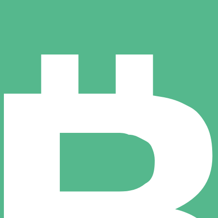
ies dient nur zu Informationszwecken. Diesen Kurs erhalt
eliebteste Wechselkurs für Tschechische Krone ist. Der 