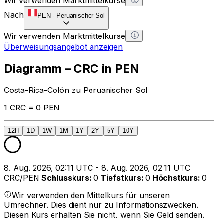
Wir verwenden Marktmittelkurse
Nach
PEN
-
Peruanischer Sol
Wir verwenden Marktmittelkurse
Überweisungsangebot anzeigen
Diagramm – CRC in PEN
Costa-Rica-Colón zu Peruanischer Sol
1 CRC = 0 PEN
12H
1D
1W
1M
1Y
2Y
5Y
10Y
8. Aug. 2026, 02:11 UTC - 8. Aug. 2026, 02:11 UTC
CRC/PEN
Schlusskurs
:
0
Tiefstkurs
:
0
Höchstkurs
:
0
Wir verwenden den Mittelkurs für unseren
Umrechner. Dies dient nur zu Informationszwecken.
Diesen Kurs erhalten Sie nicht, wenn Sie Geld senden.