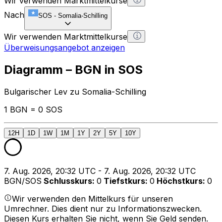
Wir verwenden Marktmittelkurse
Nach
SOS
-
Somalia-Schilling
Wir verwenden Marktmittelkurse
Überweisungsangebot anzeigen
Diagramm – BGN in SOS
Bulgarischer Lev zu Somalia-Schilling
1 BGN = 0 SOS
12H
1D
1W
1M
1Y
2Y
5Y
10Y
7. Aug. 2026, 20:32 UTC - 7. Aug. 2026, 20:32 UTC
BGN/SOS
Schlusskurs
:
0
Tiefstkurs
:
0
Höchstkurs
:
0
Wir verwenden den Mittelkurs für unseren
Umrechner. Dies dient nur zu Informationszwecken.
Diesen Kurs erhalten Sie nicht, wenn Sie Geld senden.