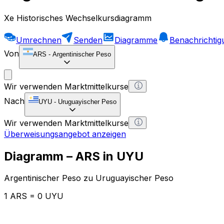
Xe Historisches Wechselkursdiagramm
Umrechnen
Senden
Diagramme
Benachrichti
Von
ARS
-
Argentinischer Peso
Wir verwenden Marktmittelkurse
Nach
UYU
-
Uruguayischer Peso
Wir verwenden Marktmittelkurse
Überweisungsangebot anzeigen
Diagramm – ARS in UYU
Argentinischer Peso zu Uruguayischer Peso
1 ARS = 0 UYU
12H
1D
1W
1M
1Y
2Y
5Y
10Y