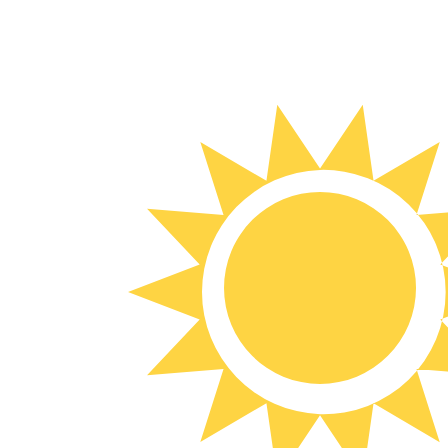
6. Aug. 2026, 03:45 UTC - 6. Aug. 2026, 03:45 UTC
ARS/UYU
Schlusskurs
:
0
Tiefstkurs
:
0
Höchstkurs
:
0
Wir verwenden den Mittelkurs für unseren Umrechner. D
Beliebte US-Dollar (USD) Paare
Informationen zu Währungen
ARS
-
Argentinischer Peso
Unsere Währungsrankings zeigen, dass ARS zu USD der be
Währungssymbol ist $.
More
Argentinischer Peso
info
UYU
-
Uruguayischer Peso