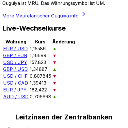
Ouguiya ist MRU. Das Währungssymbol ist UM.
More
Mauretanischer Ouguiya
info
Live-Wechselkurse
Währung
Kurs
Änderung
EUR / USD
1,15586
▲
GBP / EUR
1,16699
▼
USD / JPY
157,823
▼
GBP / USD
1,34887
▲
USD / CHF
0,807845
▼
USD / CAD
1,39413
▼
EUR / JPY
182,422
▼
AUD / USD
0,706698
▲
Leitzinsen der Zentralbanken