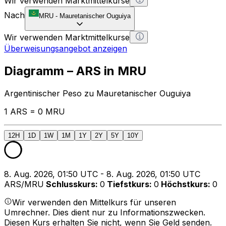
Wir verwenden Marktmittelkurse
Nach
MRU
-
Mauretanischer Ouguiya
Wir verwenden Marktmittelkurse
Überweisungsangebot anzeigen
Diagramm – ARS in MRU
Argentinischer Peso zu Mauretanischer Ouguiya
1 ARS = 0 MRU
12H
1D
1W
1M
1Y
2Y
5Y
10Y
8. Aug. 2026, 01:50 UTC - 8. Aug. 2026, 01:50 UTC
ARS/MRU
Schlusskurs
:
0
Tiefstkurs
:
0
Höchstkurs
:
0
Wir verwenden den Mittelkurs für unseren
Umrechner. Dies dient nur zu Informationszwecken.
Diesen Kurs erhalten Sie nicht, wenn Sie Geld senden.