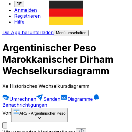
DE
Anmelden
Registrieren
Hilfe
Die App herunterladen
Menü umschalten
Argentinischer Peso
Marokkanischer Dirham
Wechselkursdiagramm
Xe Historisches Wechselkursdiagramm
Umrechnen
Senden
Diagramme
Benachrichtigungen
Von
ARS
-
Argentinischer Peso