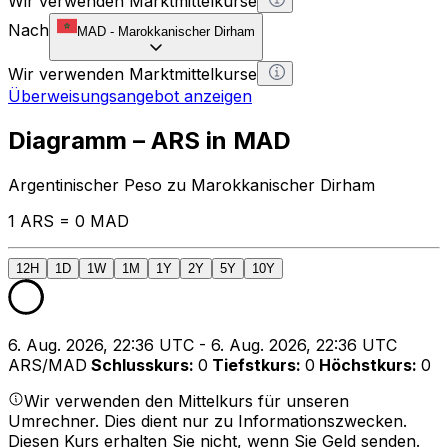
Wir verwenden Marktmittelkurse
Nach
MAD
-
Marokkanischer Dirham
Wir verwenden Marktmittelkurse
Überweisungsangebot anzeigen
Diagramm – ARS in MAD
Argentinischer Peso zu Marokkanischer Dirham
1 ARS = 0 MAD
12H
1D
1W
1M
1Y
2Y
5Y
10Y
6. Aug. 2026, 22:36 UTC - 6. Aug. 2026, 22:36 UTC
ARS/MAD
Schlusskurs
:
0
Tiefstkurs
:
0
Höchstkurs
:
0
Wir verwenden den Mittelkurs für unseren
Umrechner. Dies dient nur zu Informationszwecken.
Diesen Kurs erhalten Sie nicht, wenn Sie Geld senden.