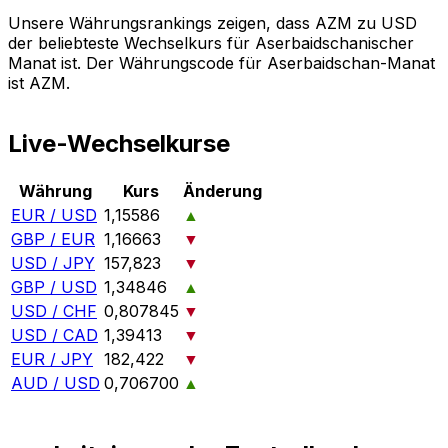
Unsere Währungsrankings zeigen, dass AZM zu USD
der beliebteste Wechselkurs für Aserbaidschanischer
Manat ist. Der Währungscode für Aserbaidschan-Manat
ist AZM.
Live-Wechselkurse
Währung
Kurs
Änderung
EUR / USD
1,15586
▲
GBP / EUR
1,16663
▼
USD / JPY
157,823
▼
GBP / USD
1,34846
▲
USD / CHF
0,807845
▼
USD / CAD
1,39413
▼
EUR / JPY
182,422
▼
AUD / USD
0,706700
▲