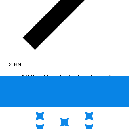
HNL
HNL - Hondurischer Lempira
Der Hondurischer Lempira ist die Währung von
Honduras.
Unsere Rankings zeigen, dass der beliebteste
Hondurischer Lempira-Kurs HNL zu USD ist.
Der
Währungscode für Lempiras lautet HNL
, und das
Symbol ist L.
Unten finden Sie Hondurischer Lempira
Kurse und einen Währungsrechner.