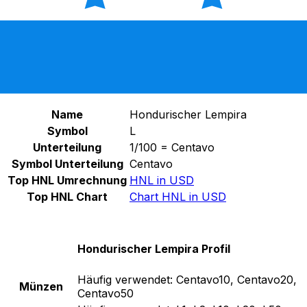
Wählen Sie eine Währung aus
HNL
-
Hondurischer Lempira
Weiter
Hondurischer Lempira Statistiken
Name
Hondurischer Lempira
Symbol
L
Unterteilung
1/100 = Centavo
Symbol Unterteilung
Centavo
Top HNL Umrechnung
HNL in USD
Top HNL Chart
Chart HNL in USD
Hondurischer Lempira Profil
Häufig verwendet:
Centavo10, Centavo20,
Münzen
Centavo50