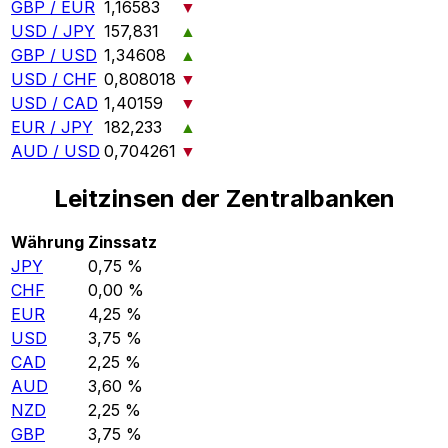
GBP / EUR
1,16583
▼
USD / JPY
157,831
▲
GBP / USD
1,34608
▲
USD / CHF
0,808018
▼
USD / CAD
1,40159
▼
EUR / JPY
182,233
▲
AUD / USD
0,704261
▼
Leitzinsen der Zentralbanken
Währung
Zinssatz
JPY
0,75 %
CHF
0,00 %
EUR
4,25 %
USD
3,75 %
CAD
2,25 %
AUD
3,60 %
NZD
2,25 %
GBP
3,75 %