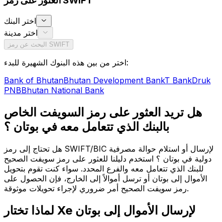
العثور على رمز SWIFT
اختر البنك
اختر مدينة
البحث عن رمز SWIFT
اختر من بين هذه البنوك الشهيرة للبدء:
Bank of Bhutan
Bhutan Development Bank
T Bank
Druk
PNB
Bhutan National Bank
هل تريد العثور على رمز السويفت الخاص
بالبنك الذي تتعامل معه في بوتان ؟
هل تحتاج إلى رمز SWIFT/BIC لإرسال أو استلام حوالة مصرفية
دولية في بوتان ؟ استخدم دليلنا للعثور على رمز سويفت الصحيح
للبنك الذي تتعامل معه والفرع المحدد. سواء كنت تقوم بتحويل
الأموال إلى بوتان أو ترسل أموالاً إلى الخارج، فإن الحصول على
رمز سويفت الصحيح أمر ضروري لإجراء تحويلات موثوقة.
لماذا تختار Xe لإرسال الأموال إلى بوتان