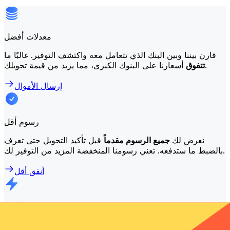
معدلات أفضل
قارن بيننا وبين البنك الذي تتعامل معه واكتشف التوفير. غالبًا ما
أسعارنا على البنوك الكبرى، مما يزيد من قيمة تحويلك.
تتفوق
إرسال الأموال
رسوم أقل
نعرض لك
جميع الرسوم مقدماً
قبل تأكيد التحويل حتى تعرف
بالضبط ما ستدفعه. تعني رسومنا المنخفضة المزيد من التوفير لك.
أنفق أقل
تحويلات أسرع
تكتمل
غالبية عمليات النقل في اليوم نفسه. نحن ندرك أن التوقيت