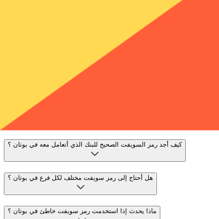
مهم عندما يتعلق الأمر بأموالك.
إرسال أسرع
الأسئلة الشائعة
ما هو رمز سويفت ولماذا أحتاجه في بوتان ؟
رمز سويفت - والمعروف أيضًا باسم رمز معرّف البنك (BIC) - هو
معيار دولي لتعريف البنوك والمؤسسات المالية. ستحتاج إلى رمز
سويفت الصحيح في بوتان لإرسال أو استلام التحويلات البرقية
الدولية بدقة وأمان.
كيف أجد رمز السويفت الصحيح للبنك الذي أتعامل معه في بوتان ؟
هل أحتاج إلى رمز سويفت مختلف لكل فرع في بوتان ؟
ماذا يحدث إذا استخدمت رمز سويفت خاطئ في بوتان ؟