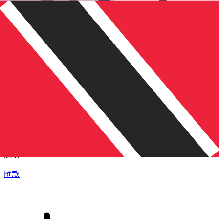
XE 國際匯款
快捷安全地上網匯款。即時追蹤和通知外加靈活的遞送和付款
選項。
匯款