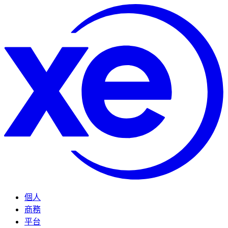
個人
商務
平台