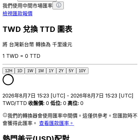
我們使用中間市場匯率
檢視匯款報價
TWD 兌換 TTD 圖表
將 台灣新台幣 轉換為 千里達元
1 TWD = 0 TTD
12H
1D
1W
1M
1Y
2Y
5Y
10Y
2026年8月7日 15:23 [UTC] - 2026年8月7日 15:23 [UTC]
TWD/TTD
收盤價
:
0
低位
:
0
高位
:
0
我們的轉換器會使用匯率中間價。這僅供參考。您匯款時不
會獲得此匯率。
查看匯款匯率。
熱門美元(USD)配對