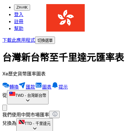
ZH-HK
登入
註冊
幫助
下載此應用程式
切換選單
台灣新台幣至千里達元匯率表
Xe歷史貨幣匯率圖表
轉換
匯款
圖表
提示
從
TWD
-
台灣新台幣
我們使用中間市場匯率
兌換為
TTD
-
千里達元