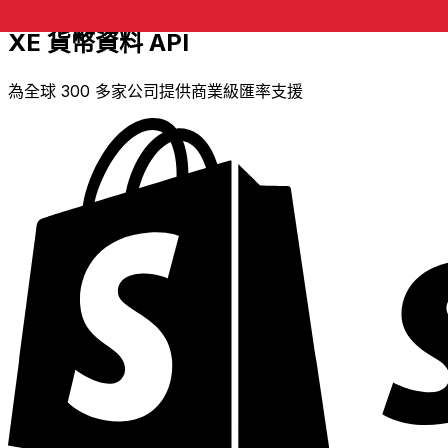
XE 貨幣資料 API
為全球 300 多家公司提供商業級匯率支援