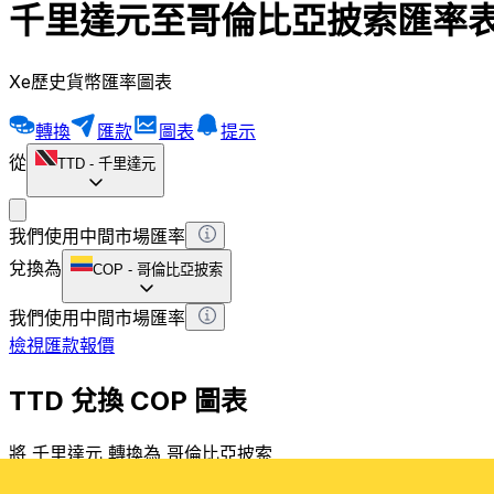
千里達元至哥倫比亞披索匯率
Xe歷史貨幣匯率圖表
轉換
匯款
圖表
提示
從
TTD
-
千里達元
我們使用中間市場匯率
兌換為
COP
-
哥倫比亞披索
我們使用中間市場匯率
檢視匯款報價
TTD 兌換 COP 圖表
將 千里達元 轉換為 哥倫比亞披索