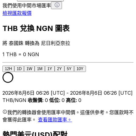
我們使用中間市場匯率
檢視匯款報價
THB 兌換 NGN 圖表
將 泰國銖 轉換為 尼日利亞奈拉
1 THB = 0 NGN
12H
1D
1W
1M
1Y
2Y
5Y
10Y
2026年8月6日 06:26 [UTC] - 2026年8月6日 06:26 [UTC]
THB/NGN
收盤價
:
0
低位
:
0
高位
:
0
我們的轉換器會使用匯率中間價。這僅供參考。您匯款時不
會獲得此匯率。
查看匯款匯率。
熱門美元(USD)配對