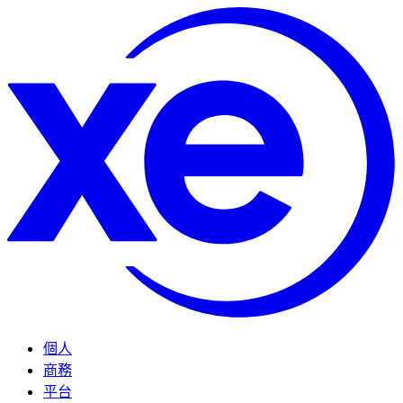
個人
商務
平台