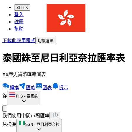
ZH-HK
登入
註冊
幫助
下載此應用程式
切換選單
泰國銖至尼日利亞奈拉匯率表
Xe歷史貨幣匯率圖表
轉換
匯款
圖表
提示
從
THB
-
泰國銖
我們使用中間市場匯率
兌換為
NGN
-
尼日利亞奈拉