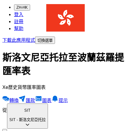
ZH-HK
登入
註冊
幫助
下載此應用程式
切換選單
斯洛文尼亞托拉至波蘭茲羅提
匯率表
Xe歷史貨幣匯率圖表
轉換
匯款
圖表
提示
從
SIT
SIT
-
斯洛文尼亞托拉