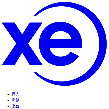
個人
商務
平台