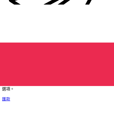
XE 國際匯款
快捷安全地上網匯款。即時追蹤和通知外加靈活的遞送和付款
選項。
匯款