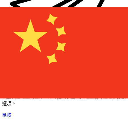
XE 國際匯款
快捷安全地上網匯款。即時追蹤和通知外加靈活的遞送和付款
選項。
匯款