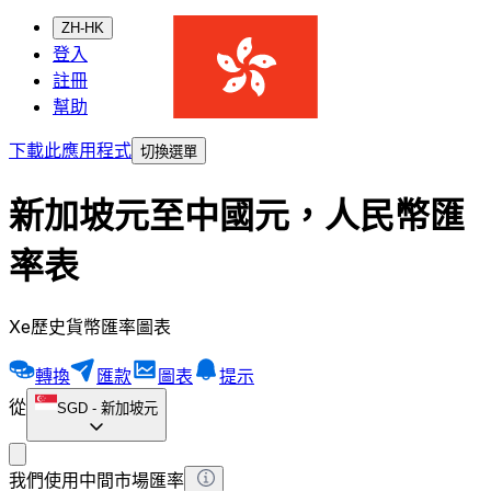
ZH-HK
登入
註冊
幫助
下載此應用程式
切換選單
新加坡元至中國元，人民幣匯
率表
Xe歷史貨幣匯率圖表
轉換
匯款
圖表
提示
從
SGD
-
新加坡元
我們使用中間市場匯率