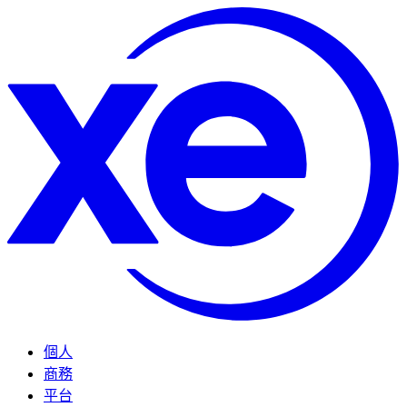
個人
商務
平台