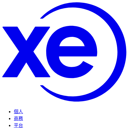
個人
商務
平台