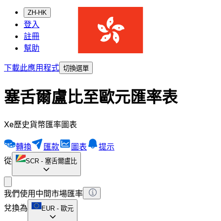
ZH-HK
登入
註冊
幫助
下載此應用程式
切換選單
塞舌爾盧比至歐元匯率表
Xe歷史貨幣匯率圖表
轉換
匯款
圖表
提示
從
SCR
-
塞舌爾盧比
我們使用中間市場匯率
兌換為
EUR
-
歐元