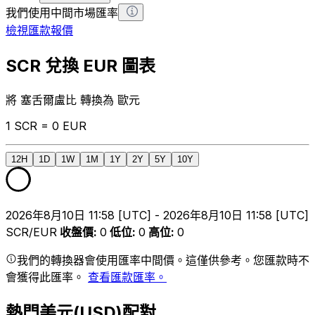
我們使用中間市場匯率
檢視匯款報價
SCR 兌換 EUR 圖表
將 塞舌爾盧比 轉換為 歐元
1 SCR = 0 EUR
12H
1D
1W
1M
1Y
2Y
5Y
10Y
2026年8月10日 11:58 [UTC] - 2026年8月10日 11:58 [UTC]
SCR/EUR
收盤價
:
0
低位
:
0
高位
:
0
我們的轉換器會使用匯率中間價。這僅供參考。您匯款時不
會獲得此匯率。
查看匯款匯率。
熱門美元(USD)配對