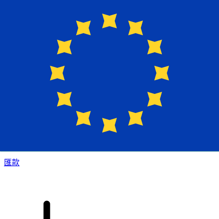
XE 國際匯款
快捷安全地上網匯款。即時追蹤和通知外加靈活的遞送和付款
選項。
匯款