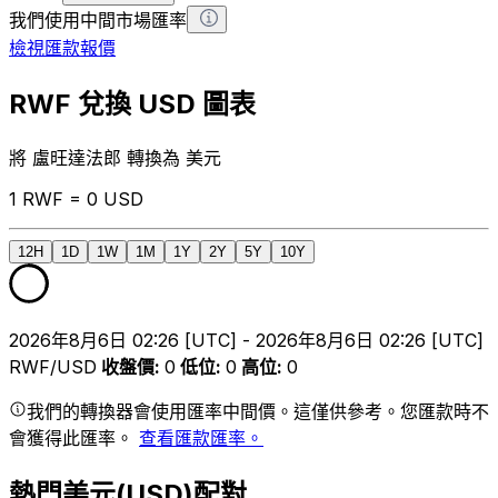
我們使用中間市場匯率
檢視匯款報價
RWF 兌換 USD 圖表
將 盧旺達法郎 轉換為 美元
1 RWF = 0 USD
12H
1D
1W
1M
1Y
2Y
5Y
10Y
2026年8月6日 02:26 [UTC] - 2026年8月6日 02:26 [UTC]
RWF/USD
收盤價
:
0
低位
:
0
高位
:
0
我們的轉換器會使用匯率中間價。這僅供參考。您匯款時不
會獲得此匯率。
查看匯款匯率。
熱門美元(USD)配對