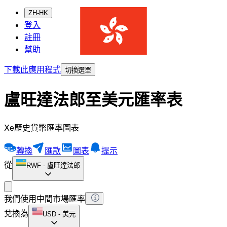
ZH-HK
登入
註冊
幫助
下載此應用程式
切換選單
盧旺達法郎至美元匯率表
Xe歷史貨幣匯率圖表
轉換
匯款
圖表
提示
從
RWF
-
盧旺達法郎
我們使用中間市場匯率
兌換為
USD
-
美元