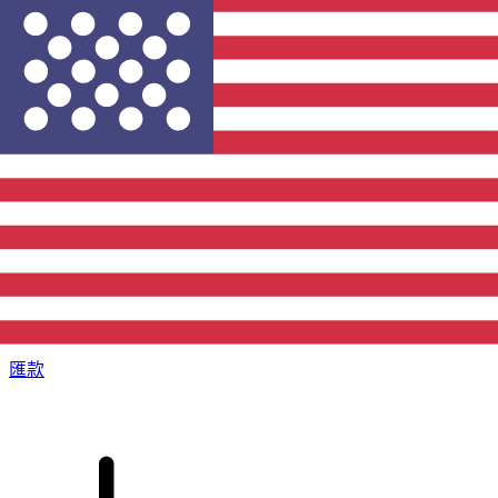
XE 國際匯款
快捷安全地上網匯款。即時追蹤和通知外加靈活的遞送和付款
選項。
匯款