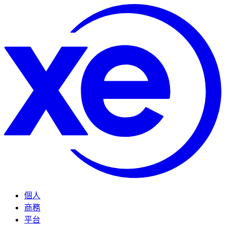
個人
商務
平台