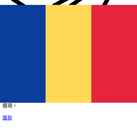
XE 國際匯款
快捷安全地上網匯款。即時追蹤和通知外加靈活的遞送和付款
選項。
匯款