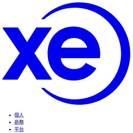
個人
商務
平台