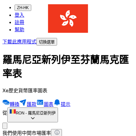
ZH-HK
登入
註冊
幫助
下載此應用程式
切換選單
羅馬尼亞新列伊至芬蘭馬克匯
率表
Xe歷史貨幣匯率圖表
轉換
匯款
圖表
提示
從
RON
-
羅馬尼亞新列伊
我們使用中間市場匯率