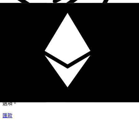
XE 國際匯款
快捷安全地上網匯款。即時追蹤和通知外加靈活的遞送和付款
選項。
匯款