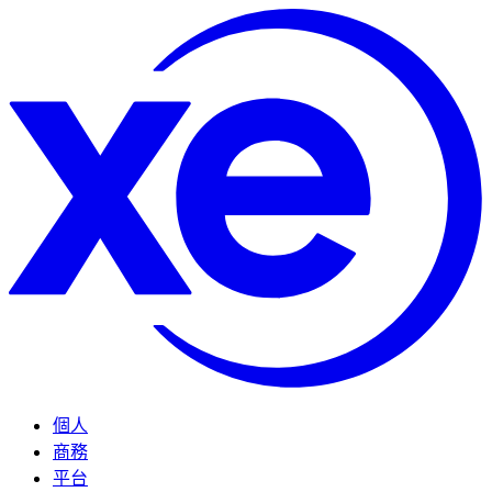
個人
商務
平台