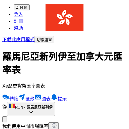
ZH-HK
登入
註冊
幫助
下載此應用程式
切換選單
羅馬尼亞新列伊至加拿大元匯
率表
Xe歷史貨幣匯率圖表
轉換
匯款
圖表
提示
從
RON
-
羅馬尼亞新列伊
我們使用中間市場匯率