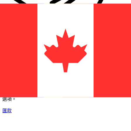
XE 國際匯款
快捷安全地上網匯款。即時追蹤和通知外加靈活的遞送和付款
選項。
匯款