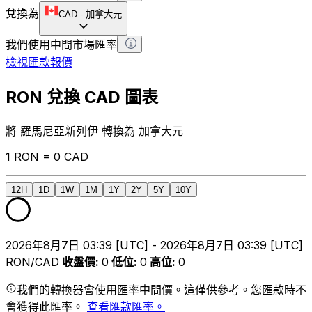
兌換為
CAD
-
加拿大元
我們使用中間市場匯率
檢視匯款報價
RON 兌換 CAD 圖表
將 羅馬尼亞新列伊 轉換為 加拿大元
1 RON = 0 CAD
12H
1D
1W
1M
1Y
2Y
5Y
10Y
2026年8月7日 03:39 [UTC] - 2026年8月7日 03:39 [UTC]
RON/CAD
收盤價
:
0
低位
:
0
高位
:
0
我們的轉換器會使用匯率中間價。這僅供參考。您匯款時不
會獲得此匯率。
查看匯款匯率。