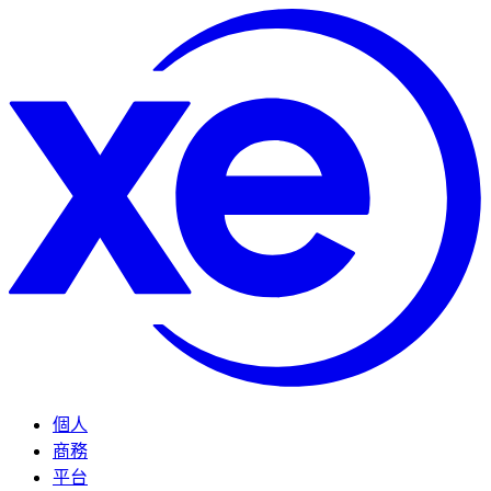
個人
商務
平台