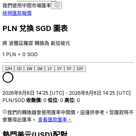
我們使用中間市場匯率
檢視匯款報價
PLN 兌換 SGD 圖表
將 波蘭茲羅提 轉換為 新加坡元
1 PLN = 0 SGD
12H
1D
1W
1M
1Y
2Y
5Y
10Y
2026年8月8日 14:25 [UTC] - 2026年8月8日 14:25 [UTC]
PLN/SGD
收盤價
:
0
低位
:
0
高位
:
0
我們的轉換器會使用匯率中間價。這僅供參考。您匯款時不
會獲得此匯率。
查看匯款匯率。
熱門美元(USD)配對