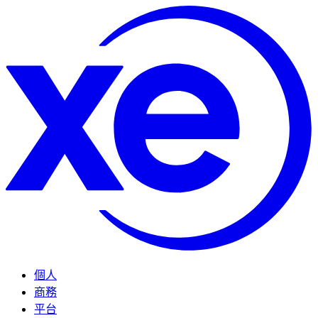
個人
商務
平台