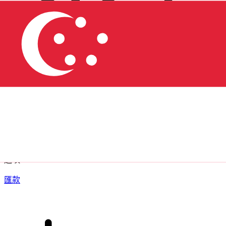
XE 國際匯款
快捷安全地上網匯款。即時追蹤和通知外加靈活的遞送和付款
選項。
匯款