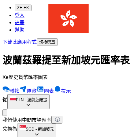
ZH-HK
登入
註冊
幫助
下載此應用程式
切換選單
波蘭茲羅提至新加坡元匯率表
Xe歷史貨幣匯率圖表
轉換
匯款
圖表
提示
從
PLN
-
波蘭茲羅提
我們使用中間市場匯率
兌換為
SGD
-
新加坡元