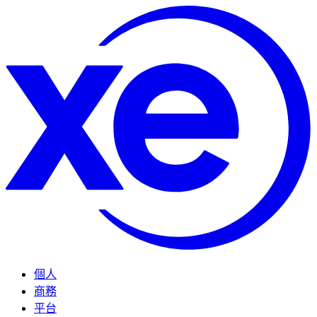
個人
商務
平台