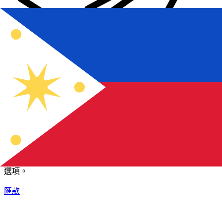
XE 國際匯款
快捷安全地上網匯款。即時追蹤和通知外加靈活的遞送和付款
選項。
匯款