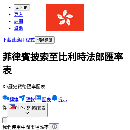
ZH-HK
登入
註冊
幫助
下載此應用程式
切換選單
菲律賓披索至比利時法郎匯率
表
Xe歷史貨幣匯率圖表
轉換
匯款
圖表
提示
從
PHP
-
菲律賓披索
我們使用中間市場匯率