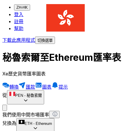
ZH-HK
登入
註冊
幫助
下載此應用程式
切換選單
秘魯索爾至Ethereum匯率表
Xe歷史貨幣匯率圖表
轉換
匯款
圖表
提示
從
PEN
-
秘魯索爾
我們使用中間市場匯率
兌換為
ETH
-
Ethereum