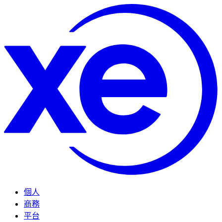
個人
商務
平台