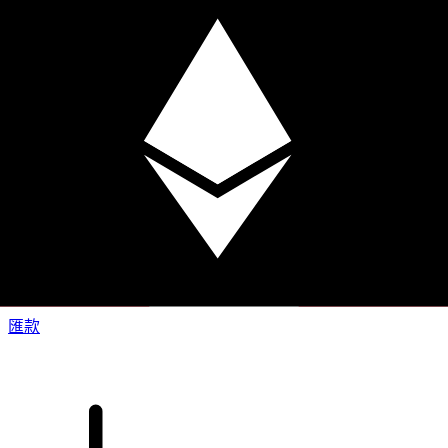
XE 國際匯款
快捷安全地上網匯款。即時追蹤和通知外加靈活的遞送和付款
選項。
匯款