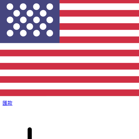
XE 國際匯款
快捷安全地上網匯款。即時追蹤和通知外加靈活的遞送和付款
選項。
匯款