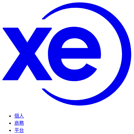
個人
商務
平台