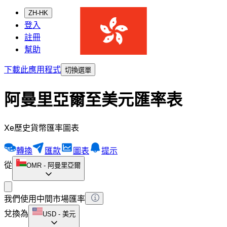
ZH-HK
登入
註冊
幫助
下載此應用程式
切換選單
阿曼里亞爾至美元匯率表
Xe歷史貨幣匯率圖表
轉換
匯款
圖表
提示
從
OMR
-
阿曼里亞爾
我們使用中間市場匯率
兌換為
USD
-
美元