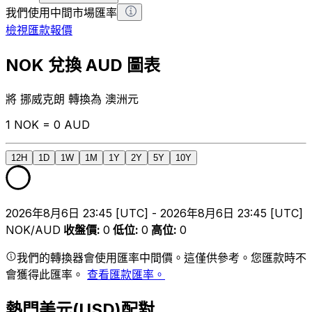
我們使用中間市場匯率
檢視匯款報價
NOK 兌換 AUD 圖表
將 挪威克朗 轉換為 澳洲元
1 NOK = 0 AUD
12H
1D
1W
1M
1Y
2Y
5Y
10Y
2026年8月6日 23:45 [UTC] - 2026年8月6日 23:45 [UTC]
NOK/AUD
收盤價
:
0
低位
:
0
高位
:
0
我們的轉換器會使用匯率中間價。這僅供參考。您匯款時不
會獲得此匯率。
查看匯款匯率。
熱門美元(USD)配對