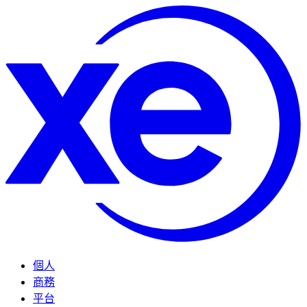
個人
商務
平台