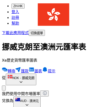
ZH-HK
登入
註冊
幫助
下載此應用程式
切換選單
挪威克朗至澳洲元匯率表
Xe歷史貨幣匯率圖表
轉換
匯款
圖表
提示
從
NOK
-
挪威克朗
我們使用中間市場匯率
兌換為
AUD
-
澳洲元