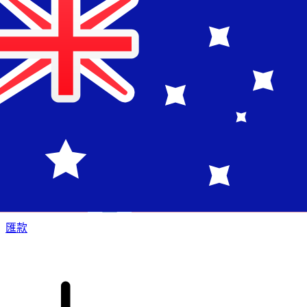
XE 國際匯款
快捷安全地上網匯款。即時追蹤和通知外加靈活的遞送和付款
選項。
匯款