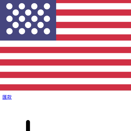
XE 國際匯款
快捷安全地上網匯款。即時追蹤和通知外加靈活的遞送和付款
選項。
匯款