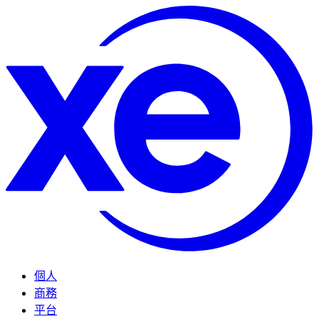
個人
商務
平台