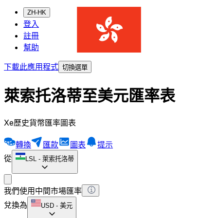
ZH-HK
登入
註冊
幫助
下載此應用程式
切換選單
萊索托洛蒂至美元匯率表
Xe歷史貨幣匯率圖表
轉換
匯款
圖表
提示
從
LSL
-
萊索托洛蒂
我們使用中間市場匯率
兌換為
USD
-
美元