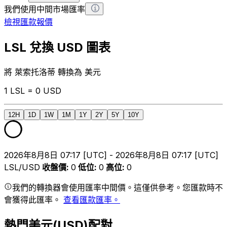
我們使用中間市場匯率
檢視匯款報價
LSL 兌換 USD 圖表
將 萊索托洛蒂 轉換為 美元
1 LSL = 0 USD
12H
1D
1W
1M
1Y
2Y
5Y
10Y
2026年8月8日 07:17 [UTC] - 2026年8月8日 07:17 [UTC]
LSL/USD
收盤價
:
0
低位
:
0
高位
:
0
我們的轉換器會使用匯率中間價。這僅供參考。您匯款時不
會獲得此匯率。
查看匯款匯率。
熱門美元(USD)配對