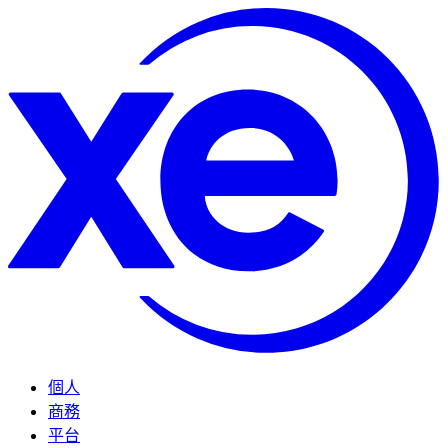
個人
商務
平台