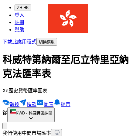
ZH-HK
登入
註冊
幫助
下載此應用程式
切換選單
科威特第納爾至厄立特里亞納
克法匯率表
Xe歷史貨幣匯率圖表
轉換
匯款
圖表
提示
從
KWD
-
科威特第納爾
我們使用中間市場匯率