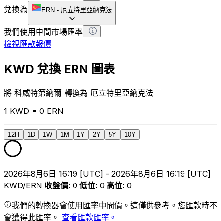
兌換為
ERN
-
厄立特里亞納克法
我們使用中間市場匯率
檢視匯款報價
KWD 兌換 ERN 圖表
將 科威特第納爾 轉換為 厄立特里亞納克法
1 KWD = 0 ERN
12H
1D
1W
1M
1Y
2Y
5Y
10Y
2026年8月6日 16:19 [UTC] - 2026年8月6日 16:19 [UTC]
KWD/ERN
收盤價
:
0
低位
:
0
高位
:
0
我們的轉換器會使用匯率中間價。這僅供參考。您匯款時不
會獲得此匯率。
查看匯款匯率。