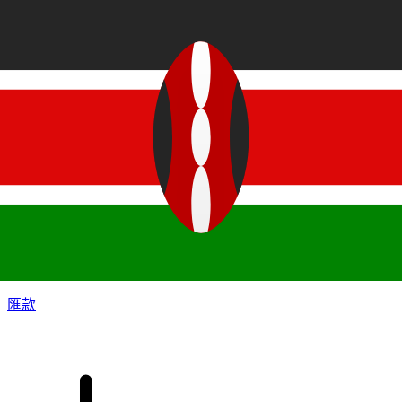
XE 國際匯款
快捷安全地上網匯款。即時追蹤和通知外加靈活的遞送和付款
選項。
匯款