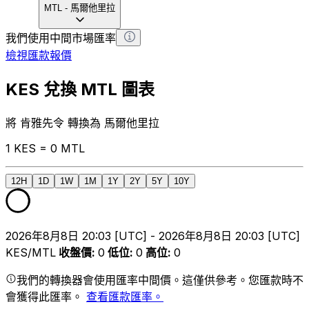
MTL
-
馬爾他里拉
我們使用中間市場匯率
檢視匯款報價
KES 兌換 MTL 圖表
將 肯雅先令 轉換為 馬爾他里拉
1 KES = 0 MTL
12H
1D
1W
1M
1Y
2Y
5Y
10Y
2026年8月8日 20:03 [UTC] - 2026年8月8日 20:03 [UTC]
KES/MTL
收盤價
:
0
低位
:
0
高位
:
0
我們的轉換器會使用匯率中間價。這僅供參考。您匯款時不
會獲得此匯率。
查看匯款匯率。