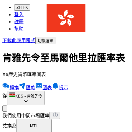
ZH-HK
登入
註冊
幫助
下載此應用程式
切換選單
肯雅先令至馬爾他里拉匯率表
Xe歷史貨幣匯率圖表
轉換
匯款
圖表
提示
從
KES
-
肯雅先令
我們使用中間市場匯率
兌換為
MTL