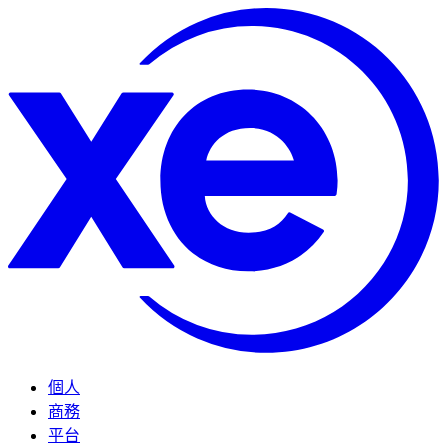
個人
商務
平台