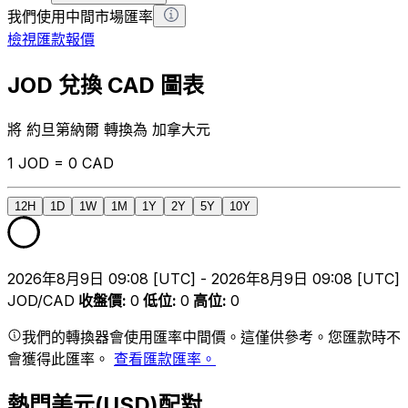
我們使用中間市場匯率
檢視匯款報價
JOD 兌換 CAD 圖表
將 約旦第納爾 轉換為 加拿大元
1 JOD = 0 CAD
12H
1D
1W
1M
1Y
2Y
5Y
10Y
2026年8月9日 09:08 [UTC] - 2026年8月9日 09:08 [UTC]
JOD/CAD
收盤價
:
0
低位
:
0
高位
:
0
我們的轉換器會使用匯率中間價。這僅供參考。您匯款時不
會獲得此匯率。
查看匯款匯率。
熱門美元(USD)配對