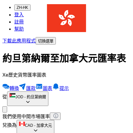
ZH-HK
登入
註冊
幫助
下載此應用程式
切換選單
約旦第納爾至加拿大元匯率表
Xe歷史貨幣匯率圖表
轉換
匯款
圖表
提示
從
JOD
-
約旦第納爾
我們使用中間市場匯率
兌換為
CAD
-
加拿大元