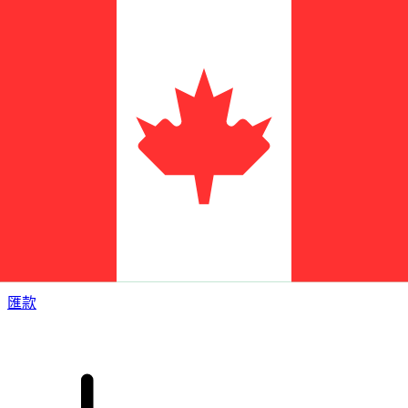
XE 國際匯款
快捷安全地上網匯款。即時追蹤和通知外加靈活的遞送和付款
選項。
匯款