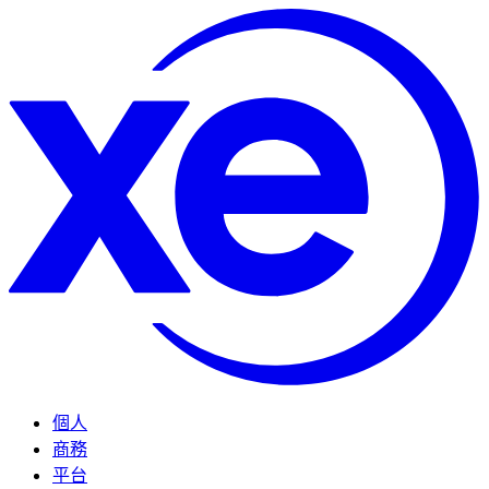
個人
商務
平台