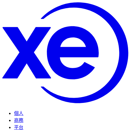
個人
商務
平台