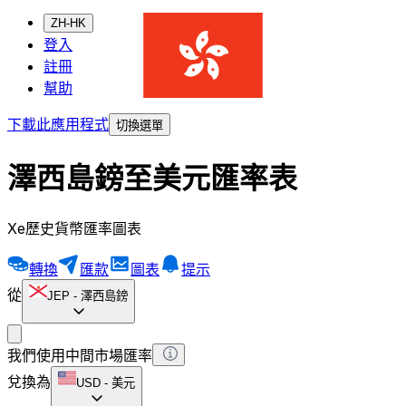
ZH-HK
登入
註冊
幫助
下載此應用程式
切換選單
澤西島鎊至美元匯率表
Xe歷史貨幣匯率圖表
轉換
匯款
圖表
提示
從
JEP
-
澤西島鎊
我們使用中間市場匯率
兌換為
USD
-
美元