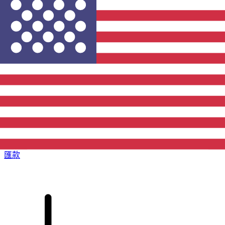
XE 國際匯款
快捷安全地上網匯款。即時追蹤和通知外加靈活的遞送和付款
選項。
匯款