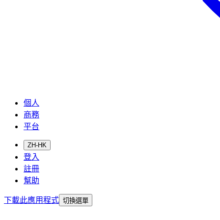
個人
商務
平台
ZH-HK
登入
註冊
幫助
下載此應用程式
切換選單