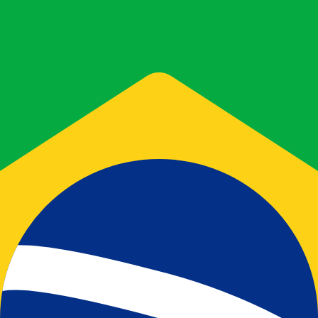
會獲得此匯率。
查看匯款匯率。