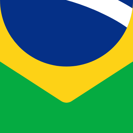
D 匯率。 意大利里拉 的貨幣代碼為 ITL。
D 匯率。 巴西雷亞爾 的貨幣代碼為 BRL。 貨幣符號為 R$。
貨幣
利率
JPY
0.75%
CHF
0.00%
EUR
4.25%
USD
3.75%
CAD
2.25%
AUD
3.60%
NZD
2.25%
GBP
3.75%