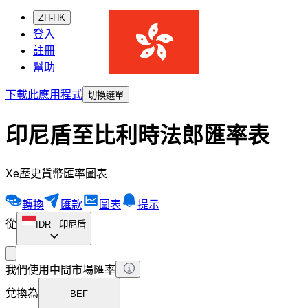
ZH-HK
登入
註冊
幫助
下載此應用程式
切換選單
印尼盾至比利時法郎匯率表
Xe歷史貨幣匯率圖表
轉換
匯款
圖表
提示
從
IDR
-
印尼盾
我們使用中間市場匯率
兌換為
BEF