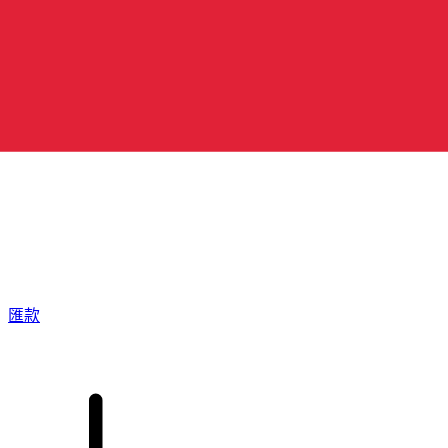
XE 國際匯款
快捷安全地上網匯款。即時追蹤和通知外加靈活的遞送和付款
選項。
匯款