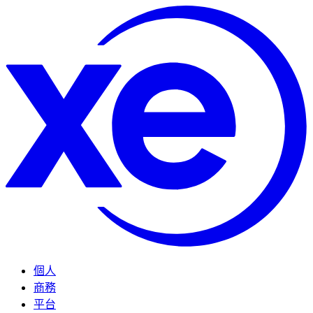
個人
商務
平台