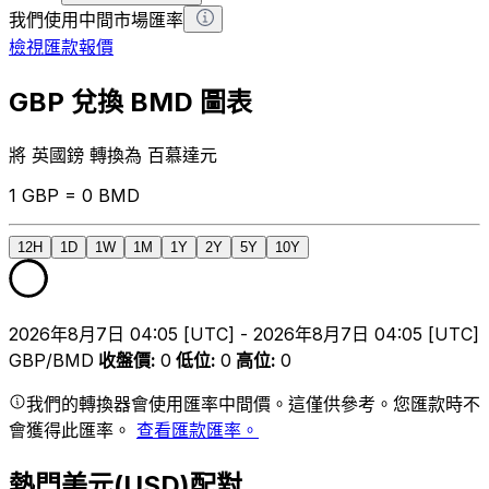
我們使用中間市場匯率
檢視匯款報價
GBP 兌換 BMD 圖表
將 英國鎊 轉換為 百慕達元
1 GBP = 0 BMD
12H
1D
1W
1M
1Y
2Y
5Y
10Y
2026年8月7日 04:05 [UTC] - 2026年8月7日 04:05 [UTC]
GBP/BMD
收盤價
:
0
低位
:
0
高位
:
0
我們的轉換器會使用匯率中間價。這僅供參考。您匯款時不
會獲得此匯率。
查看匯款匯率。
熱門美元(USD)配對