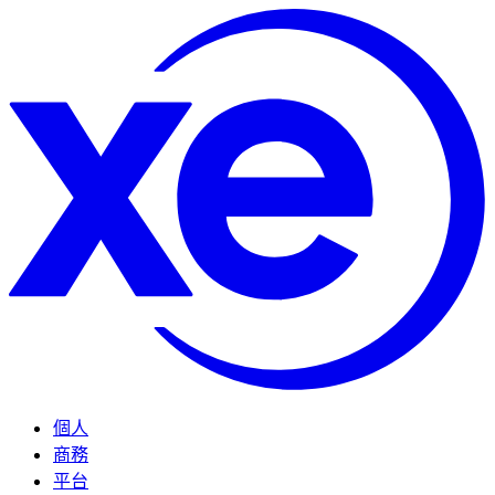
個人
商務
平台