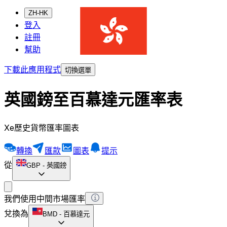
ZH-HK
登入
註冊
幫助
下載此應用程式
切換選單
英國鎊至百慕達元匯率表
Xe歷史貨幣匯率圖表
轉換
匯款
圖表
提示
從
GBP
-
英國鎊
我們使用中間市場匯率
兌換為
BMD
-
百慕達元