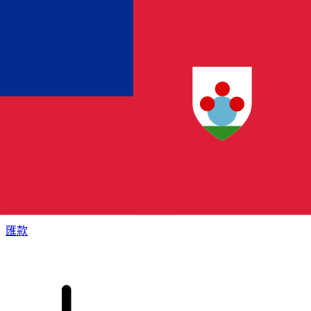
XE 國際匯款
快捷安全地上網匯款。即時追蹤和通知外加靈活的遞送和付款
選項。
匯款