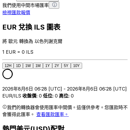
我們使用中間市場匯率
檢視匯款報價
EUR 兌換 ILS 圖表
將 歐元 轉換為 以色列謝克爾
1 EUR = 0 ILS
12H
1D
1W
1M
1Y
2Y
5Y
10Y
2026年8月6日 06:28 [UTC] - 2026年8月6日 06:28 [UTC]
EUR/ILS
收盤價
:
0
低位
:
0
高位
:
0
我們的轉換器會使用匯率中間價。這僅供參考。您匯款時不
會獲得此匯率。
查看匯款匯率。
熱門美元(USD)配對