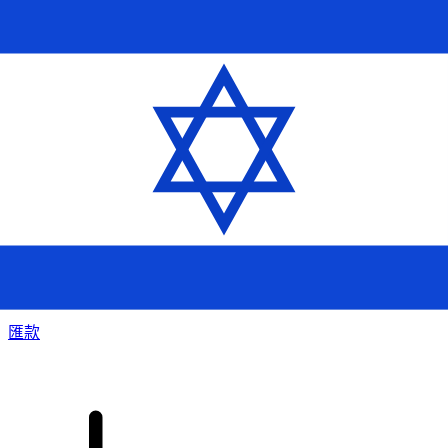
XE 國際匯款
快捷安全地上網匯款。即時追蹤和通知外加靈活的遞送和付款
選項。
匯款