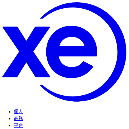
個人
商務
平台