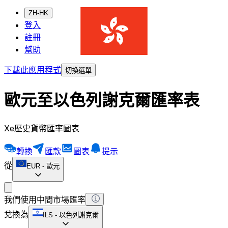
ZH-HK
登入
註冊
幫助
下載此應用程式
切換選單
歐元至以色列謝克爾匯率表
Xe歷史貨幣匯率圖表
轉換
匯款
圖表
提示
從
EUR
-
歐元
我們使用中間市場匯率
兌換為
ILS
-
以色列謝克爾