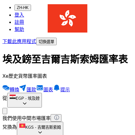
ZH-HK
登入
註冊
幫助
下載此應用程式
切換選單
埃及鎊至吉爾吉斯索姆匯率表
Xe歷史貨幣匯率圖表
轉換
匯款
圖表
提示
從
EGP
-
埃及鎊
我們使用中間市場匯率
兌換為
KGS
-
吉爾吉斯索姆