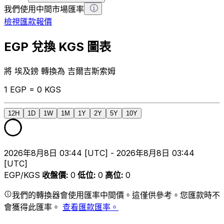
我們使用中間市場匯率
檢視匯款報價
EGP 兌換 KGS 圖表
將 埃及鎊 轉換為 吉爾吉斯索姆
1 EGP = 0 KGS
12H
1D
1W
1M
1Y
2Y
5Y
10Y
2026年8月8日 03:44 [UTC] - 2026年8月8日 03:44
[UTC]
EGP/KGS
收盤價
:
0
低位
:
0
高位
:
0
我們的轉換器會使用匯率中間價。這僅供參考。您匯款時不
會獲得此匯率。
查看匯款匯率。