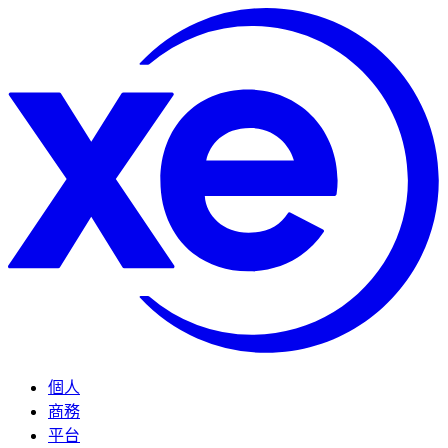
個人
商務
平台