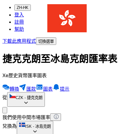
ZH-HK
登入
註冊
幫助
下載此應用程式
切換選單
捷克克朗至冰島克朗匯率表
Xe歷史貨幣匯率圖表
轉換
匯款
圖表
提示
從
CZK
-
捷克克朗
我們使用中間市場匯率
兌換為
ISK
-
冰島克朗