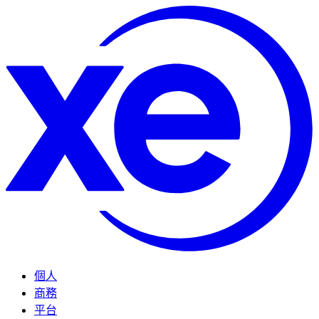
個人
商務
平台