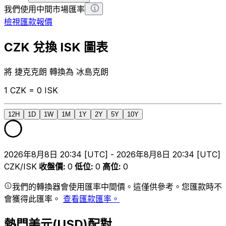
我們使用中間市場匯率
檢視匯款報價
CZK 兌換 ISK 圖表
將 捷克克朗 轉換為 冰島克朗
1 CZK = 0 ISK
12H
1D
1W
1M
1Y
2Y
5Y
10Y
2026年8月8日 20:34 [UTC] - 2026年8月8日 20:34 [UTC]
CZK/ISK
收盤價
:
0
低位
:
0
高位
:
0
我們的轉換器會使用匯率中間價。這僅供參考。您匯款時不
會獲得此匯率。
查看匯款匯率。
熱門美元(USD)配對