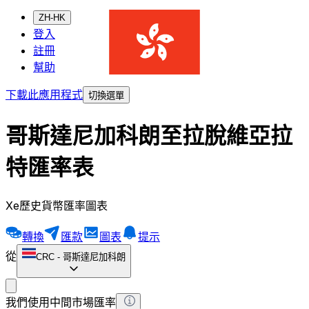
ZH-HK
登入
註冊
幫助
下載此應用程式
切換選單
哥斯達尼加科朗至拉脫維亞拉
特匯率表
Xe歷史貨幣匯率圖表
轉換
匯款
圖表
提示
從
CRC
-
哥斯達尼加科朗
我們使用中間市場匯率