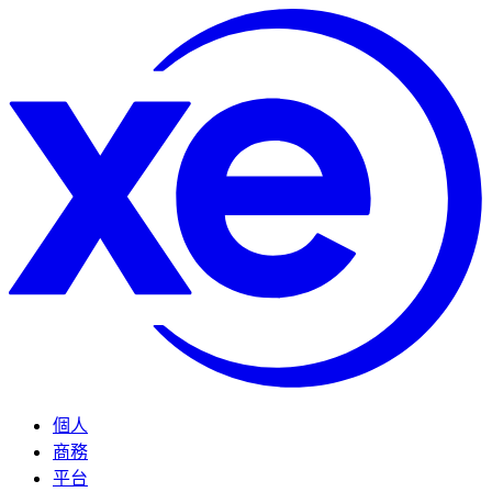
個人
商務
平台