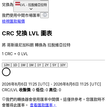
兌換為
LVL
-
拉脫維亞拉特
我們使用中間市場匯率
檢視匯款報價
CRC 兌換 LVL 圖表
將 哥斯達尼加科朗 轉換為 拉脫維亞拉特
1 CRC = 0 LVL
12H
1D
1W
1M
1Y
2Y
5Y
10Y
2026年8月6日 11:25 [UTC] - 2026年8月6日 11:25 [UTC]
CRC/LVL
收盤價
:
0
低位
:
0
高位
:
0
我們的轉換器會使用匯率中間價。這僅供參考。您匯款時不
會獲得此匯率。
查看匯款匯率。