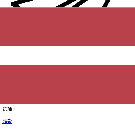
XE 國際匯款
快捷安全地上網匯款。即時追蹤和通知外加靈活的遞送和付款
選項。
匯款