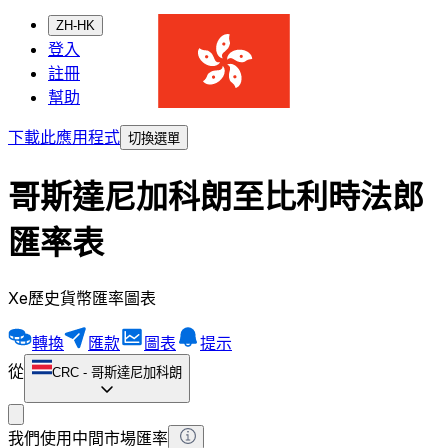
ZH-HK
登入
註冊
幫助
下載此應用程式
切換選單
哥斯達尼加科朗至比利時法郎
匯率表
Xe歷史貨幣匯率圖表
轉換
匯款
圖表
提示
從
CRC
-
哥斯達尼加科朗
我們使用中間市場匯率