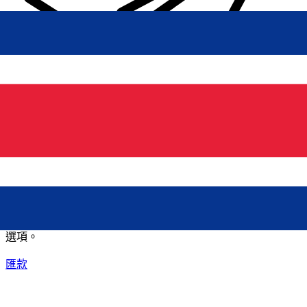
XE 國際匯款
快捷安全地上網匯款。即時追蹤和通知外加靈活的遞送和付款
選項。
匯款