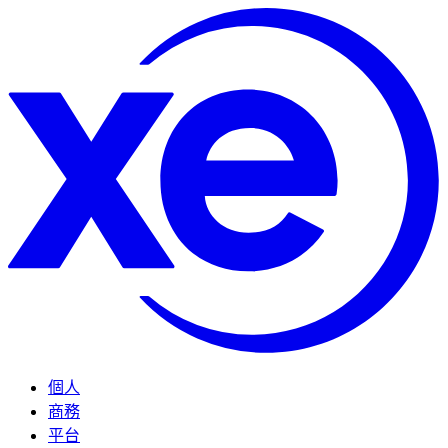
個人
商務
平台