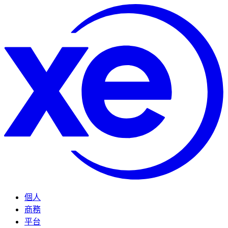
個人
商務
平台