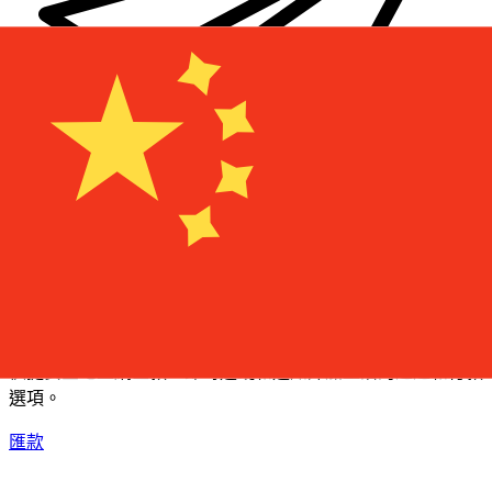
XE 國際匯款
快捷安全地上網匯款。即時追蹤和通知外加靈活的遞送和付款
選項。
匯款