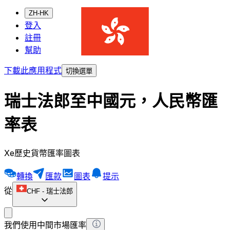
ZH-HK
登入
註冊
幫助
下載此應用程式
切換選單
瑞士法郎至中國元，人民幣匯
率表
Xe歷史貨幣匯率圖表
轉換
匯款
圖表
提示
從
CHF
-
瑞士法郎
我們使用中間市場匯率