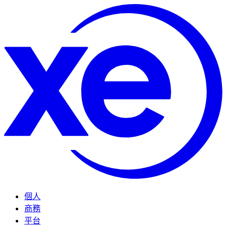
個人
商務
平台