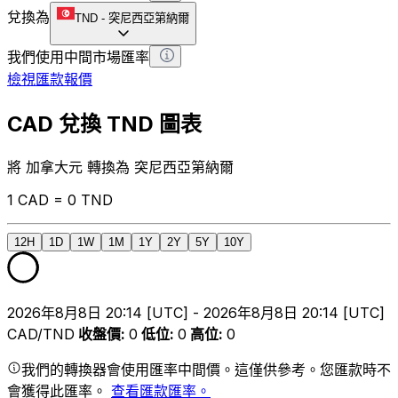
兌換為
TND
-
突尼西亞第納爾
我們使用中間市場匯率
檢視匯款報價
CAD 兌換 TND 圖表
將 加拿大元 轉換為 突尼西亞第納爾
1 CAD = 0 TND
12H
1D
1W
1M
1Y
2Y
5Y
10Y
2026年8月8日 20:14 [UTC] - 2026年8月8日 20:14 [UTC]
CAD/TND
收盤價
:
0
低位
:
0
高位
:
0
我們的轉換器會使用匯率中間價。這僅供參考。您匯款時不
會獲得此匯率。
查看匯款匯率。