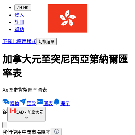
ZH-HK
登入
註冊
幫助
下載此應用程式
切換選單
加拿大元至突尼西亞第納爾匯
率表
Xe歷史貨幣匯率圖表
轉換
匯款
圖表
提示
從
CAD
-
加拿大元
我們使用中間市場匯率