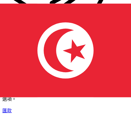
XE 國際匯款
快捷安全地上網匯款。即時追蹤和通知外加靈活的遞送和付款
選項。
匯款