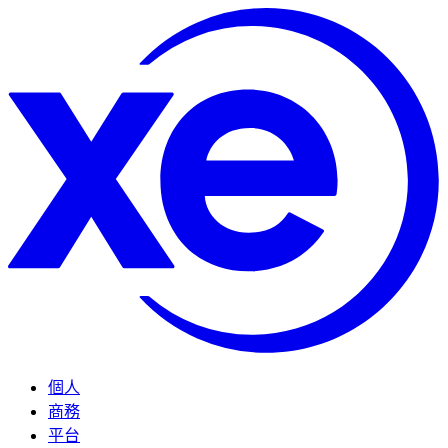
個人
商務
平台