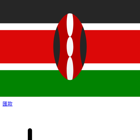
XE 國際匯款
快捷安全地上網匯款。即時追蹤和通知外加靈活的遞送和付款
選項。
匯款