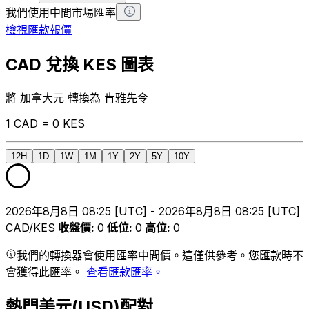
我們使用中間市場匯率
檢視匯款報價
CAD 兌換 KES 圖表
將 加拿大元 轉換為 肯雅先令
1 CAD = 0 KES
12H
1D
1W
1M
1Y
2Y
5Y
10Y
2026年8月8日 08:25 [UTC] - 2026年8月8日 08:25 [UTC]
CAD/KES
收盤價
:
0
低位
:
0
高位
:
0
我們的轉換器會使用匯率中間價。這僅供參考。您匯款時不
會獲得此匯率。
查看匯款匯率。
熱門美元(USD)配對