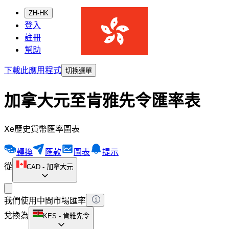
ZH-HK
登入
註冊
幫助
下載此應用程式
切換選單
加拿大元至肯雅先令匯率表
Xe歷史貨幣匯率圖表
轉換
匯款
圖表
提示
從
CAD
-
加拿大元
我們使用中間市場匯率
兌換為
KES
-
肯雅先令