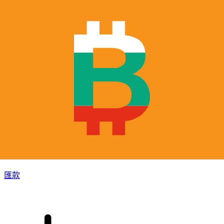
XE 國際匯款
快捷安全地上網匯款。即時追蹤和通知外加靈活的遞送和付款
選項。
匯款