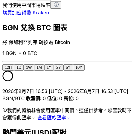
我們使用中間市場匯率
購買加密貨幣 Kraken
BGN 兌換 BTC 圖表
將 保加利亞列弗 轉換為 Bitcoin
1 BGN = 0 BTC
12H
1D
1W
1M
1Y
2Y
5Y
10Y
2026年8月7日 16:53 [UTC] - 2026年8月7日 16:53 [UTC]
BGN/BTC
收盤價
:
0
低位
:
0
高位
:
0
我們的轉換器會使用匯率中間價。這僅供參考。您匯款時不
會獲得此匯率。
查看匯款匯率。
熱門美元(USD)配對