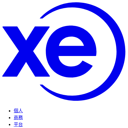
個人
商務
平台