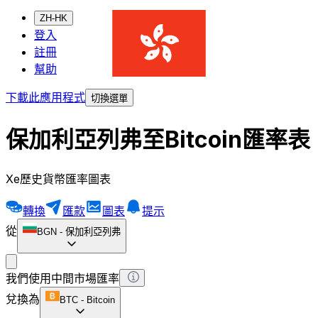
ZH-HK
登入
註冊
幫助
下載此應用程式
切換選單
保加利亞列弗至Bitcoin匯率表
Xe歷史貨幣匯率圖表
轉換
匯款
圖表
提示
從
BGN
-
保加利亞列弗
我們使用中間市場匯率
兌換為
BTC
-
Bitcoin