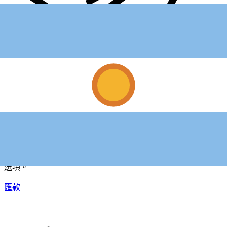
XE 國際匯款
快捷安全地上網匯款。即時追蹤和通知外加靈活的遞送和付款
選項。
匯款