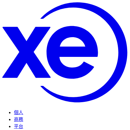
個人
商務
平台