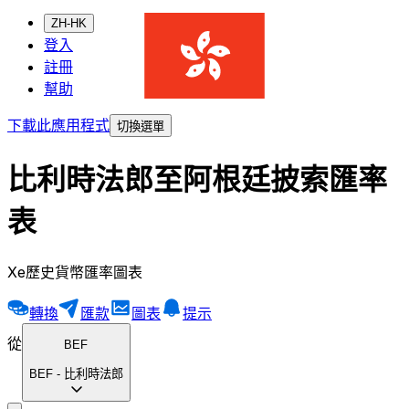
ZH-HK
登入
註冊
幫助
下載此應用程式
切換選單
比利時法郎至阿根廷披索匯率
表
Xe歷史貨幣匯率圖表
轉換
匯款
圖表
提示
從
BEF
BEF
-
比利時法郎