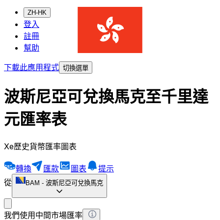
ZH-HK
登入
註冊
幫助
下載此應用程式
切換選單
波斯尼亞可兌換馬克至千里達
元匯率表
Xe歷史貨幣匯率圖表
轉換
匯款
圖表
提示
從
BAM
-
波斯尼亞可兌換馬克
我們使用中間市場匯率