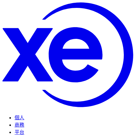
個人
商務
平台