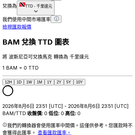
兌換為
TTD
-
千里達元
我們使用中間市場匯率
檢視匯款報價
BAM 兌換 TTD 圖表
將 波斯尼亞可兌換馬克 轉換為 千里達元
1 BAM = 0 TTD
12H
1D
1W
1M
1Y
2Y
5Y
10Y
2026年8月6日 23:51 [UTC] - 2026年8月6日 23:51 [UTC]
BAM/TTD
收盤價
:
0
低位
:
0
高位
:
0
我們的轉換器會使用匯率中間價。這僅供參考。您匯款時不
會獲得此匯率。
查看匯款匯率。