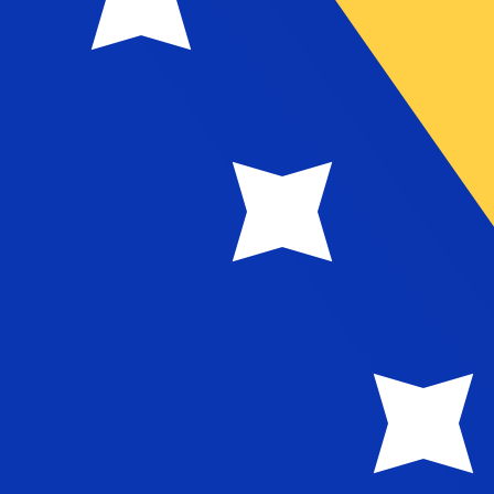
 兌換 USD 匯率。 波斯尼亞可兌換馬克 的貨幣代碼為 BAM。
換 USD 匯率。 阿塞拜疆馬納特 的貨幣代碼為 AZM。
貨幣
利率
JPY
0.75%
CHF
0.00%
EUR
4.25%
USD
3.75%
CAD
2.25%
AUD
3.60%
NZD
2.25%
GBP
3.75%