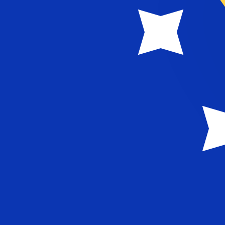
將 波斯尼亞可兌換馬克 轉換為 阿塞拜疆馬納特
1 BAM = 0 AZM
12H
1D
1W
1M
1Y
2Y
5Y
10Y
2026年8月8日 15:54 [UTC] - 2026年8月8日 15:54 [UTC]
BAM/AZM
收盤價
:
0
低位
:
0
高位
:
0
我們的轉換器會使用匯率中間價。這僅供參考。您匯款時不
熱門美元(USD)配對
貨幣資訊
BAM
-
波斯尼亞可兌換馬克