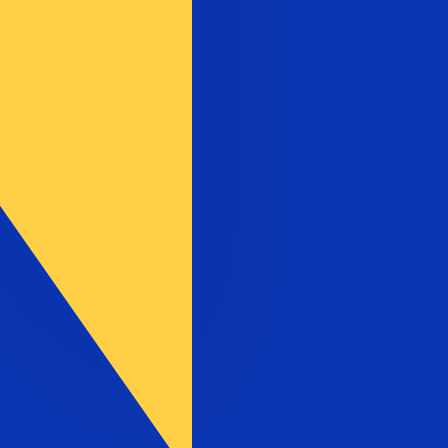
 貨幣符號為 KM。
中央銀行匯率