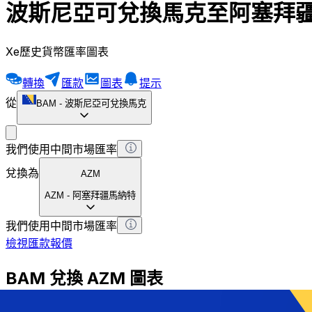
波斯尼亞可兌換馬克至阿塞拜
Xe歷史貨幣匯率圖表
轉換
匯款
圖表
提示
從
BAM
-
波斯尼亞可兌換馬克
我們使用中間市場匯率
兌換為
AZM
AZM
-
阿塞拜疆馬納特
我們使用中間市場匯率
檢視匯款報價
BAM 兌換 AZM 圖表