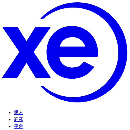
個人
商務
平台