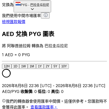
兌換為
PYG
-
巴拉圭瓜拉尼
我們使用中間市場匯率
檢視匯款報價
AED 兌換 PYG 圖表
將 阿聯酋迪拉姆 轉換為 巴拉圭瓜拉尼
1 AED = 0 PYG
12H
1D
1W
1M
1Y
2Y
5Y
10Y
2026年8月8日 22:36 [UTC] - 2026年8月8日 22:36 [UTC]
AED/PYG
收盤價
:
0
低位
:
0
高位
:
0
我們的轉換器會使用匯率中間價。這僅供參考。您匯款時不
會獲得此匯率。
查看匯款匯率。