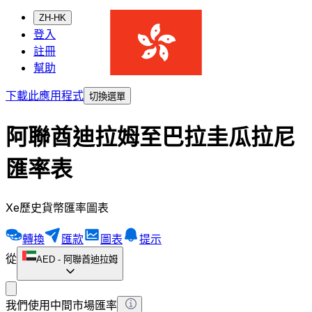
ZH-HK
登入
註冊
幫助
下載此應用程式
切換選單
阿聯酋迪拉姆至巴拉圭瓜拉尼
匯率表
Xe歷史貨幣匯率圖表
轉換
匯款
圖表
提示
從
AED
-
阿聯酋迪拉姆
我們使用中間市場匯率