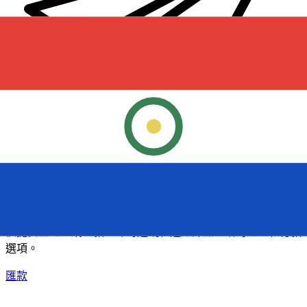
XE 國際匯款
快捷安全地上網匯款。即時追蹤和通知外加靈活的遞送和付款
選項。
匯款