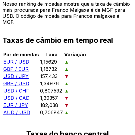
Nosso ranking de moedas mostra que a taxa de câmbio
mais procurada para Franco Malgaxe é de MGF para
USD. O código de moeda para Francos malgaxes é
MGF.
Taxas de câmbio em tempo real
Par de moedas
Taxa
Variação
EUR / USD
1,15629
▲
GBP / EUR
1,16732
▲
USD / JPY
157,433
▼
GBP / USD
1,34976
▲
USD / CHF
0,807592
▲
USD / CAD
1,39357
▼
EUR / JPY
182,038
▼
AUD / USD
0,706847
▲
Taxas do banco central