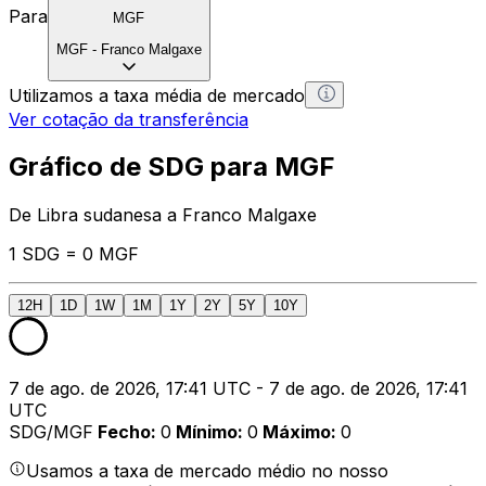
Para
MGF
MGF
-
Franco Malgaxe
Utilizamos a taxa média de mercado
Ver cotação da transferência
Gráfico de SDG para MGF
De Libra sudanesa a Franco Malgaxe
1 SDG = 0 MGF
12H
1D
1W
1M
1Y
2Y
5Y
10Y
7 de ago. de 2026, 17:41 UTC - 7 de ago. de 2026, 17:41
UTC
SDG/MGF
Fecho
:
0
Mínimo
:
0
Máximo
:
0
Usamos a taxa de mercado médio no nosso