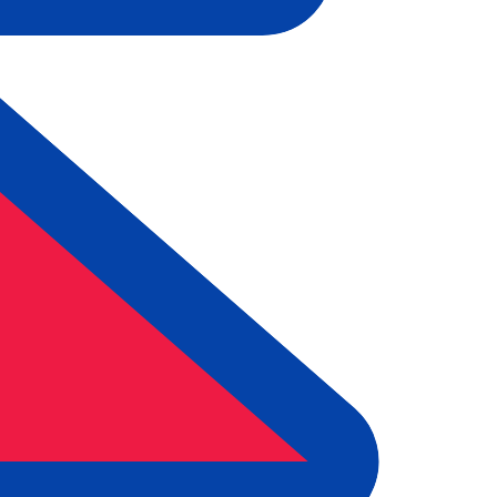
ais procurada para Rúpia nepalesa é de NPR para USD. O
T
Moeda
Taxa de Juro
JPY
0,75%
CHF
0,00%
EUR
4,25%
USD
3,75%
CAD
2,25%
AUD
3,60%
NZD
2,25%
GBP
3,75%