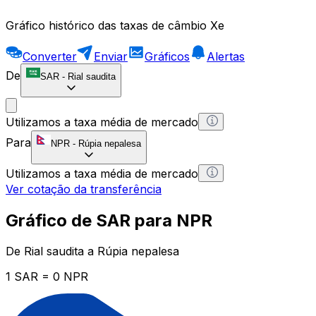
Gráfico histórico das taxas de câmbio Xe
Converter
Enviar
Gráficos
Alertas
De
SAR
-
Rial saudita
Utilizamos a taxa média de mercado
Para
NPR
-
Rúpia nepalesa
Utilizamos a taxa média de mercado
Ver cotação da transferência
Gráfico de SAR para NPR
De Rial saudita a Rúpia nepalesa
1 SAR = 0 NPR
12H
1D
1W
1M
1Y
2Y
5Y
10Y