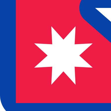
Nosso ranking de moedas mostra que a taxa de câmbio m
símbolo da moeda é ₨.
More
Rúpia nepalesa
info
Taxas de câmbio em tempo real
Par de moedas
Taxa
Variação
EUR / USD
1,15229
▼
GBP / EUR
1,16755
▲
USD / JPY
158,423
▲
GBP / USD
1,34536
▲
USD / CHF
0,812468
▲
USD / CAD
1,40331
▼
EUR / JPY
182,550
▲
AUD / USD
0,703428
▼
API de dados de moedas da XE