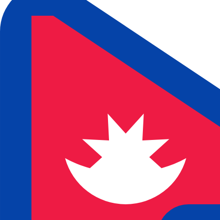
6 de ago. de 2026, 15:25 UTC - 6 de ago. de 2026, 15:25 
SAR/NPR
Fecho
:
0
Mínimo
:
0
Máximo
:
0
Usamos a taxa de mercado médio no nosso Conversor. Is
Pares mais procurados de Dólar amer
Informações sobre as moedas
SAR
-
Rial saudita
Nosso ranking de moedas mostra que a taxa de câmbio ma
moeda é ﷼.
More
Rial saudita
info
NPR
-
Rúpia nepalesa